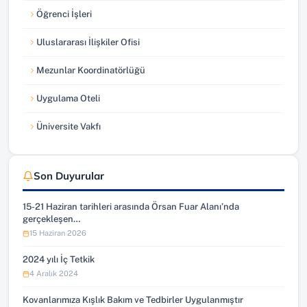
Öğrenci İşleri
(yeni sekmede açılır)
Uluslararası İlişkiler Ofisi
(yeni sekmede açılır)
Mezunlar Koordinatörlüğü
(yeni sekmede açılır)
Uygulama Oteli
(yeni sekmede açılır)
Üniversite Vakfı
(yeni sekmede açılır)
Son Duyurular
15-21 Haziran tarihleri arasında Örsan Fuar Alanı’nda
gerçekleşen…
15 Haziran 2026
2024 yılı İç Tetkik
4 Aralık 2024
Kovanlarımıza Kışlık Bakım ve Tedbirler Uygulanmıştır