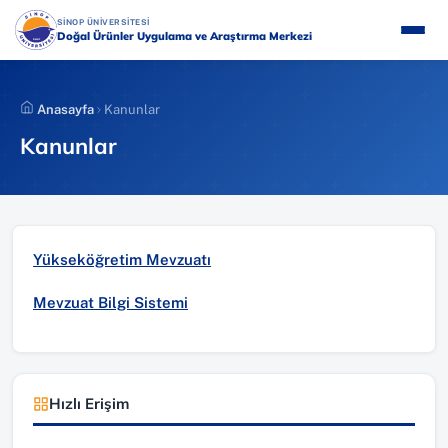
İçeriğe
(YENI SEKMEDE AÇILIR)
SİNOP ÜNİVERSİTESİ
atla
Doğal Ürünler Uygulama ve Araştırma Merkezi
Anasayfa
Kanunlar
Kanunlar
(yeni sekmede açılır)
Yükseköğretim Mevzuatı
(yeni sekmede açılır)
Mevzuat Bilgi Sistemi
Hızlı Erişim