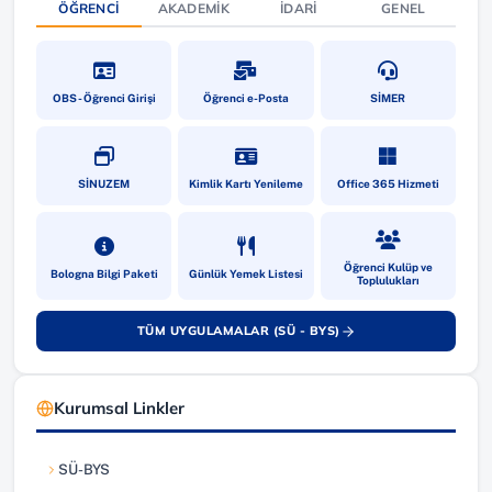
ÖĞRENCI
AKADEMIK
İDARI
GENEL
(yeni sekmede açılır)
(yeni sekmede açılır)
(yeni sekmede a
OBS - Öğrenci Girişi
Öğrenci e-Posta
SİMER
(yeni sekmede açılır)
(yeni sekmede açılır)
(yeni sekmede a
SİNUZEM
Kimlik Kartı Yenileme
Office 365 Hizmeti
(yeni sekmede açılır)
(yeni sekmede açılır)
(yeni sekmede a
Öğrenci Kulüp ve
Bologna Bilgi Paketi
Günlük Yemek Listesi
Toplulukları
TÜM UYGULAMALAR (SÜ - BYS)
(yeni sekmede açılır)
Kurumsal Linkler
SÜ-BYS
(yeni sekmede açılır)